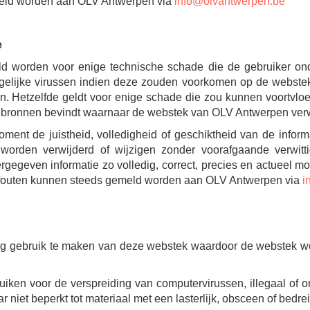
eld worden aan OLV Antwerpen via
info@olvantwerpen.be
e
ld worden voor enige technische schade die de gebruiker ond
elijke virussen indien deze zouden voorkomen op de webstek e
 Hetzelfde geldt voor enige schade die zou kunnen voortvloeie
iebronnen bevindt waarnaar de webstek van OLV Antwerpen verw
nt de juistheid, volledigheid of geschiktheid van de informa
orden verwijderd of wijzigen zonder voorafgaande verwitt
egeven informatie zo volledig, correct, precies en actueel mo
e fouten kunnen steeds gemeld worden aan OLV Antwerpen via
i
nig gebruik te maken van deze webstek waardoor de webstek w
iken voor de verspreiding van computervirussen, illegaal of on
r niet beperkt tot materiaal met een lasterlijk, obsceen of bedre