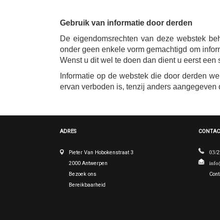
Gebruik van informatie door derden
De eigendomsrechten van deze webstek beh
onder geen enkele vorm gemachtigd om inform
Wenst u dit wel te doen dan dient u eerst een 
Informatie op de webstek die door derden wer
ervan verboden is, tenzij anders aangegeven 
ADRES
CONTAC
Pieter Van Hobokenstraat 3
2
03/
2000 Antwerpen
info
Bezoek ons
Cont
Bereikbaarheid