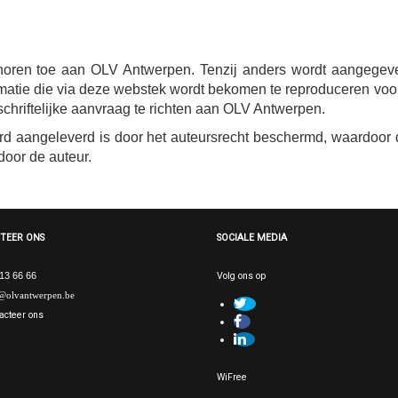
oren toe aan OLV Antwerpen. Tenzij anders wordt aangegeve
atie die via deze webstek wordt bekomen te reproduceren voor 
schriftelijke aanvraag te richten aan OLV Antwerpen.
d aangeleverd is door het auteursrecht beschermd, waardoor d
door de auteur.
TEER ONS
SOCIALE MEDIA
13 66 66
Volg ons op
@olvantwerpen.be
acteer ons
WiFree